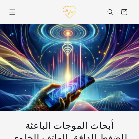
انتقل
إلى
عَرَبَة
المحتوى
نَقْل
أبحاث الموجات الباعثة
للضغط الدافق للهاتف الخلوي