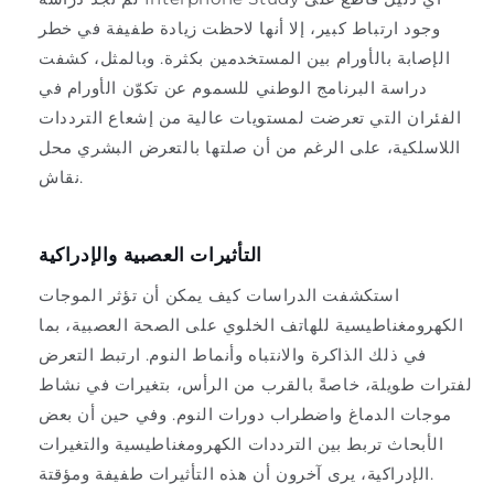
وجود ارتباط كبير، إلا أنها لاحظت زيادة طفيفة في خطر
الإصابة بالأورام بين المستخدمين بكثرة. وبالمثل، كشفت
دراسة البرنامج الوطني للسموم عن تكوّن الأورام في
الفئران التي تعرضت لمستويات عالية من إشعاع الترددات
اللاسلكية، على الرغم من أن صلتها بالتعرض البشري محل
نقاش.
التأثيرات العصبية والإدراكية
استكشفت الدراسات كيف يمكن أن تؤثر الموجات
الكهرومغناطيسية للهاتف الخلوي على الصحة العصبية، بما
في ذلك الذاكرة والانتباه وأنماط النوم. ارتبط التعرض
لفترات طويلة، خاصةً بالقرب من الرأس، بتغيرات في نشاط
موجات الدماغ واضطراب دورات النوم. وفي حين أن بعض
الأبحاث تربط بين الترددات الكهرومغناطيسية والتغيرات
الإدراكية، يرى آخرون أن هذه التأثيرات طفيفة ومؤقتة.