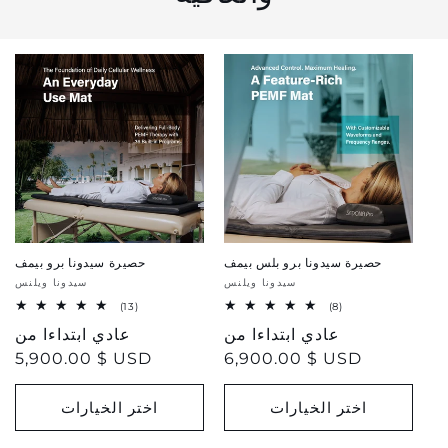
حصيرة سيدونا برو بلس بيمف
حصيرة سيدونا برو بيمف
بائع:
سيدونا ويلنس
بائع:
سيدونا ويلنس
13
8
(13)
(8)
إجمالي
total
سعر
عادي ابتداءا من
سعر
عادي ابتداءا من
المراجعات
reviews
5,900.00 $ USD
6,900.00 $ USD
اختر الخيارات
اختر الخيارات