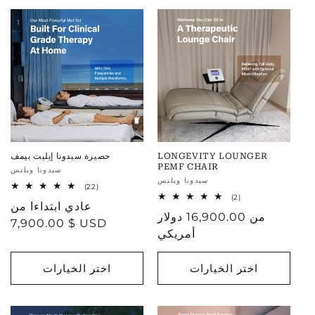
LONGEVITY LOUNGER
حصيرة سيدونا إيليت بيمف
PEMF CHAIR
بائع:
سيدونا ويلنس
بائع:
سيدونا ويلنس
22
(22)
total
2
(2)
سعر
عادي ابتداءا من
reviews
total
من
السعر
16,900.00 دولار
reviews
7,900.00 $ USD
العادي
أمريكي
اختر الخيارات
اختر الخيارات