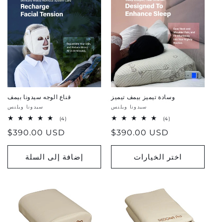
وسادة تيميز بيمف تيميز
قناع الوجه سيدونا بيمف
بائع:
سيدونا ويلنس
بائع:
سيدونا ويلنس
4
4
(4)
(4)
إجمالي
إجمالي
سعر
$390.00 USD
سعر
$390.00 USD
المراجعات
المراجعات
عادي
عادي
اختر الخيارات
إضافة إلى السلة