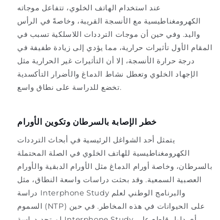
عند استخدام الهاتف الخلوي، تتفاعل موجاته
الكهرومغناطيسية مع الأنسجة القريبة، وخاصةً في الرأس
واليد. وفي حين أن موجات الترددات اللاسلكية تسبب في
المقام الأول تأثيرات حرارية، مما يؤدي إلى زيادة طفيفة في
درجة حرارة الأنسجة، إلا أن التأثيرات غير الحرارية مثل
الإجهاد الخلوي وتعطل نشاط الدماغ والأضرار التأكسدية
تخضع للدراسة على نطاق واسع.
خطر الإصابة بالسرطان وتكوين الأورام
يتمثل أحد الشواغل الرئيسية في أبحاث الترددات
الكهرومغناطيسية للهاتف الخلوي في الصلة المحتملة
بالسرطان، وخاصة أورام الدماغ مثل الأورام الدبقية والأورام
العصبية السمعية. وقد بحثت دراسات واسعة النطاق، مثل
دراسة Interphone Study والبرنامج الوطني لعلم
السموم (NTP) على الحيوانات في هذه المخاطر. في حين
لم تجد دراسة Interphone Study أي دليل قاطع على