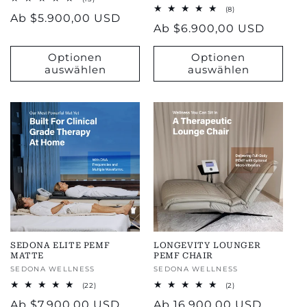
total
8
(8)
Regulärer
Ab
$5.900,00 USD
reviews
Bewertungen
Regulärer
Ab
$6.900,00 USD
insgesamt
Preis
Preis
Optionen
Optionen
auswählen
auswählen
SEDONA ELITE PEMF
LONGEVITY LOUNGER
MATTE
PEMF CHAIR
Anbieter:
SEDONA WELLNESS
Anbieter:
SEDONA WELLNESS
22
2
(22)
(2)
total
total
Regulärer
Ab
$7.900,00 USD
Regulärer
Ab
16.900,00 USD
reviews
reviews