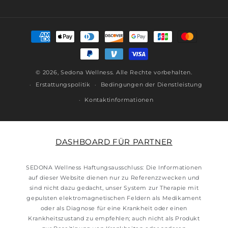
Zahlungsmöglichkeiten
© 2026,
Sedona Wellness
. Alle Rechte vorbehalten
.
Erstattungspolitik
Bedingungen der Dienstleistung
Kontaktinformationen
DASHBOARD FÜR PARTNER
SEDONA Wellness Haftungsausschluss: Die Informationen
auf dieser Website dienen nur zu Referenzzwecken und
sind nicht dazu gedacht, unser System zur Therapie mit
gepulsten elektromagnetischen Feldern als Medikament
oder als Diagnose für eine Krankheit oder einen
Krankheitszustand zu empfehlen; auch nicht als Produkt