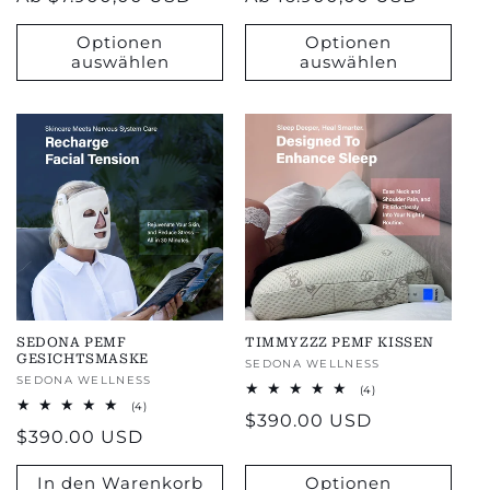
Preis
Preis
Optionen
Optionen
auswählen
auswählen
SEDONA PEMF
TIMMYZZZ PEMF KISSEN
GESICHTSMASKE
Anbieter:
SEDONA WELLNESS
Anbieter:
SEDONA WELLNESS
4
(4)
Bewertungen
4
(4)
Regulärer
$390.00 USD
insgesamt
Bewertungen
Regulärer
$390.00 USD
insgesamt
Preis
Preis
In den Warenkorb
Optionen