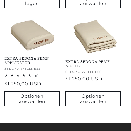
legen
auswählen
EXTRA SEDONA PEMF
EXTRA SEDONA PEMF
APPLIKATOR
MATTE
Anbieter:
SEDONA WELLNESS
Anbieter:
SEDONA WELLNESS
1
(1)
Regulärer
$1.250,00 USD
Bewertungen
Regulärer
$1.250,00 USD
insgesamt
Preis
Preis
Optionen
Optionen
auswählen
auswählen