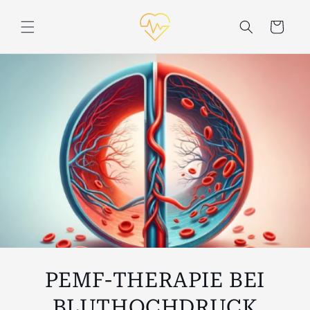
Zum
Inhalt
Wagen
springen
PEMF-THERAPIE BEI
BLUTHOCHDRUCK