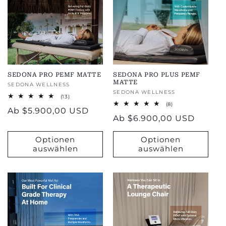
SEDONA PRO PEMF MATTE
SEDONA PRO PLUS PEMF
MATTE
Anbieter:
SEDONA WELLNESS
Anbieter:
SEDONA WELLNESS
13
(13)
total
8
(8)
Regulärer
Ab
$5.900,00 USD
reviews
Bewertungen
Regulärer
Ab
$6.900,00 USD
insgesamt
Preis
Preis
Optionen
Optionen
auswählen
auswählen