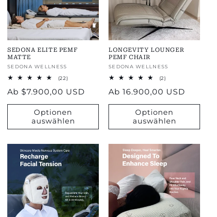
SEDONA ELITE PEMF
LONGEVITY LOUNGER
MATTE
PEMF CHAIR
Anbieter:
SEDONA WELLNESS
Anbieter:
SEDONA WELLNESS
22
2
(22)
(2)
total
total
Regulärer
Ab
$7.900,00 USD
Regulärer
Ab
16.900,00 USD
reviews
reviews
Preis
Preis
Optionen
Optionen
auswählen
auswählen