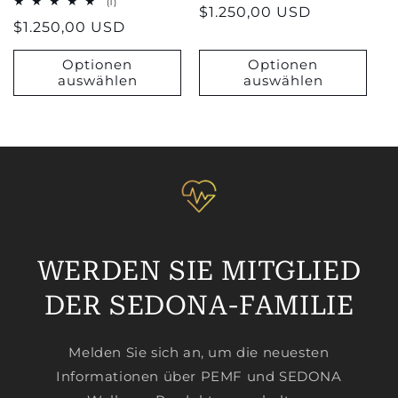
1
(1)
Regulärer
$1.250,00 USD
Bewertungen
Regulärer
$1.250,00 USD
insgesamt
Preis
Preis
Optionen
Optionen
auswählen
auswählen
WERDEN SIE MITGLIED
DER SEDONA-FAMILIE
Melden Sie sich an, um die neuesten
Informationen über PEMF und SEDONA