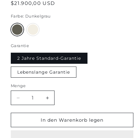
Regulärer
$21.900,00 USD
Preis
Farbe:
Dunkelgrau
Variante
Variante
ausverkauft
ausverkauft
oder
oder
nicht
nicht
verfügbar
verfügbar
Garantie
2 Jahre Standard-Garantie
Lebenslange Garantie
Menge
Menge
Menge
abnehmen
erhöhen
für
für
LONGEVITY
LONGEVITY
In den Warenkorb legen
LOUNGER
LOUNGER
PEMF
PEMF