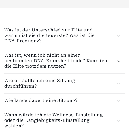
A
u
Was ist der Unterschied zur Elite und
s
warum ist sie die teuerste? Was ist die
k
DNA-Frequenz?
l
Was ist, wenn ich nicht an einer
a
bestimmten DNA-Krankheit leide? Kann ich
p
die Elite trotzdem nutzen?
p
b
Wie oft sollte ich eine Sitzung
a
durchführen?
r
e
Wie lange dauert eine Sitzung?
r
Wann würde ich die Wellness-Einstellung
I
oder die Langlebigkeits-Einstellung
n
wählen?