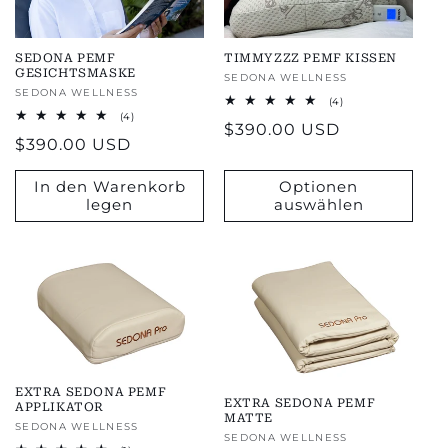
SEDONA PEMF
TIMMYZZZ PEMF KISSEN
GESICHTSMASKE
Anbieter:
SEDONA WELLNESS
Anbieter:
SEDONA WELLNESS
4
(4)
Bewertungen
4
(4)
Regulärer
$390.00 USD
insgesamt
Bewertungen
Regulärer
$390.00 USD
insgesamt
Preis
Preis
In den Warenkorb
Optionen
legen
auswählen
EXTRA SEDONA PEMF
EXTRA SEDONA PEMF
APPLIKATOR
MATTE
Anbieter:
SEDONA WELLNESS
Anbieter:
SEDONA WELLNESS