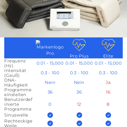
Pro
Pro Plus
Elite
Frequenz
0.01 - 15,000
0.01 - 15,000
0.01 - 15,000
(Hz)
Intensität
0.3 - 100
0.3 - 100
0.3 - 100
(Gauß)
DNA-
Nein
Nein
Ja
Häufigkeit
Programme
36
36
16
einstellen
Benutzerdef
inierte
0
12
8
Programme
Sinuswelle
Rechteckige
Welle