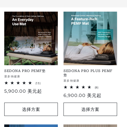
SEDONA PRO PEMF垫
SEDONA PRO PLUS PEMF
垫
供
塞多纳健康
供
塞多纳健康
应
13
(13)
应
total
8
(8)
商：
正
5,900.00 美元
起
reviews
评
商：
正
6,900.00 美元
起
论
常
总
常
数
价
价
选择方案
选择方案
格
格