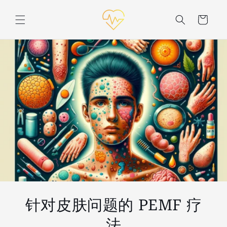
购
跳至内
容
物
车
针对皮肤问题的 PEMF 疗
法