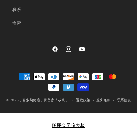
联系
搜索
在
Instagram
YouTube
Facebook
上
付
款
方
式
© 2026
，塞多纳健康
。保留所有权利。
退款政策
服务条款
联系信息
联属会员仪表板