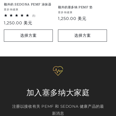
额外的 SEDONA PEMF 涂抹器
额外的塞多纳 PEMF 垫
供
塞多纳健康
供
塞多纳健康
应
1
(1)
应
正
1,250.00 美元
总
商：
正
1,250.00 美元
评
商：
常
论
常
价
价
选择方案
选择方案
格
格
加入塞多纳大家庭
注册以接收有关 PEMF 和 SEDONA 健康产品的最
新消息