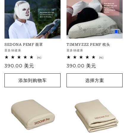
SEDONA PEMF 面罩
TIMMYZZZ PEMF 枕头
供
塞多纳健康
供
塞多纳健康
应
应
4
4
(4)
(4)
总
总
商：
商：
正
390.00 美元
正
390.00 美元
评
评
论
论
常
常
价
价
添加到购物车
选择方案
格
格