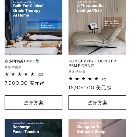
赛多纳精英PEMF垫
LONGEVITY LOUNGER
PEMF CHAIR
供
塞多纳健康
供
塞多纳健康
应
22
(22)
应
total
2
(2)
商：
正
7,900.00 美元
起
reviews
total
商：
常
16,900.00 美元
起
reviews
常
规
价
价
选择方案
选择方案
格
格