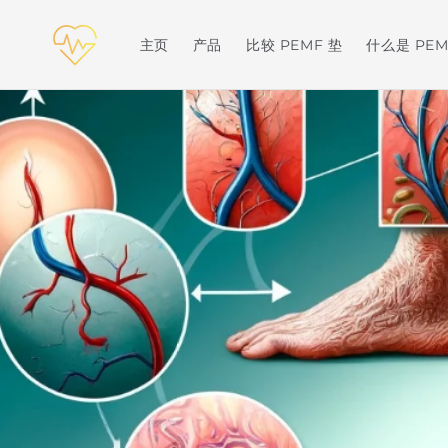
跳至内
容
主页
产品
比较 PEMF 垫
什么是 PEM