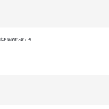
部静脉溃疡的电磁疗法。