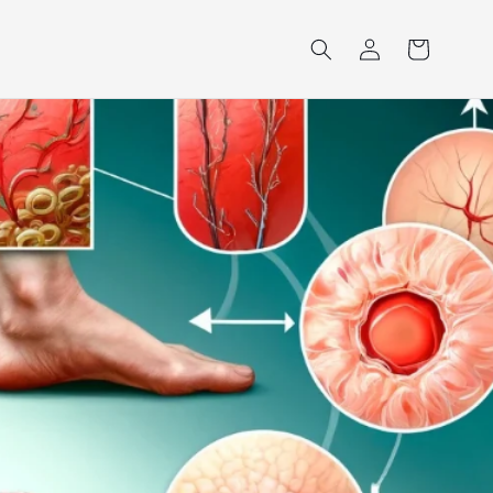
购
登
物
录
车