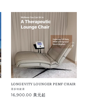
LONGEVITY LOUNGER PEMF CHAIR
供
塞多纳健康
常
16,900.00 美元
起
应
商：
规
价