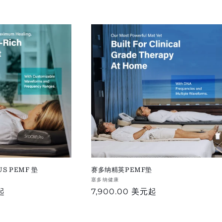
US PEMF 垫
赛多纳精英PEMF垫
供
塞多纳健康
起
正
7,900.00 美元
起
应
商：
常
价