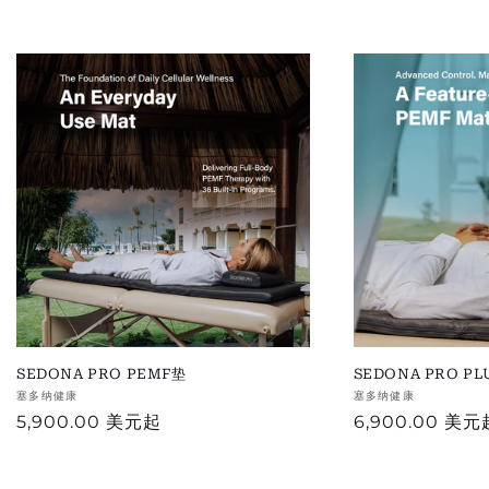
SEDONA PRO PEMF垫
SEDONA PRO PL
供
塞多纳健康
供
塞多纳健康
正
5,900.00 美元
起
正
6,900.00 美元
应
应
商：
商：
常
常
价
价