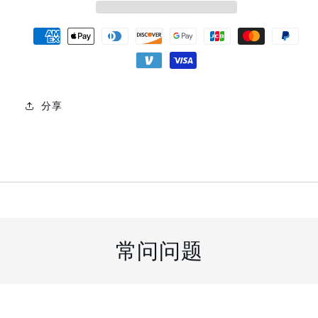
数
数
量
量
付
款
方
式
分享
常问问题
可