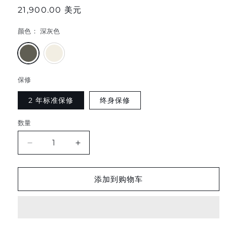
正
21,900.00 美元
常
颜色：
深灰色
价
格
变
变
体
体
已
已
售
售
完
完
保修
或
或
不
不
2 年标准保修
终身保修
可
可
用
用
数量
减
增
少
加
LONGEVITY
LONGEVITY
添加到购物车
LOUNGER
LOUNGER
PEMF
PEMF
BED
BED
的
的