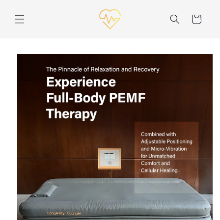
购
跳至内
容
物
车
跳至产
品信息