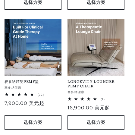
价
选择方案
选择方案
格
格
赛多纳精英PEMF垫
LONGEVITY LOUNGER
PEMF CHAIR
供
塞多纳健康
供
塞多纳健康
应
22
(22)
应
total
2
(2)
商：
正
7,900.00 美元
起
reviews
total
商：
常
16,900.00 美元
起
reviews
常
规
价
价
选择方案
选择方案
格
格