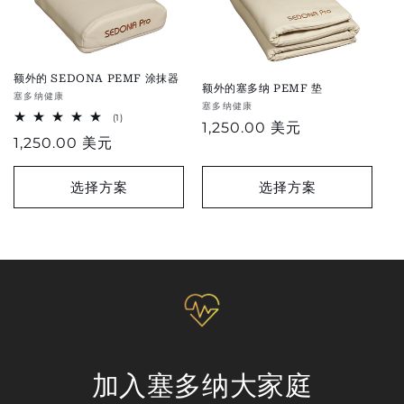
额外的 SEDONA PEMF 涂抹器
额外的塞多纳 PEMF 垫
供
塞多纳健康
供
塞多纳健康
应
1
(1)
应
正
1,250.00 美元
总
商：
正
1,250.00 美元
评
商：
常
论
常
价
价
选择方案
选择方案
格
格
加入塞多纳大家庭