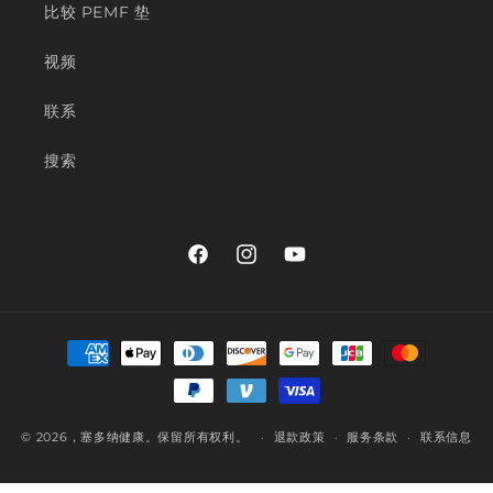
比较 PEMF 垫
视频
联系
搜索
在
Instagram
YouTube
Facebook
上
付
款
方
式
© 2026
，塞多纳健康
。保留所有权利。
退款政策
服务条款
联系信息