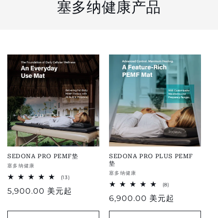
塞多纳健康产品
SEDONA PRO PEMF垫
SEDONA PRO PLUS PEMF
垫
供
塞多纳健康
供
塞多纳健康
应
13
(13)
应
total
8
(8)
商：
正
5,900.00 美元
起
reviews
评
商：
正
6,900.00 美元
起
论
常
总
常
数
价