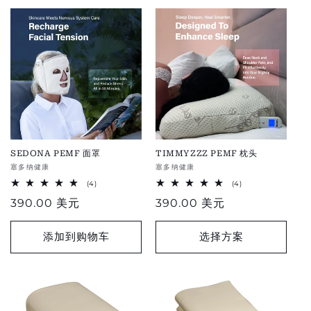
SEDONA PEMF 面罩
TIMMYZZZ PEMF 枕头
供
塞多纳健康
供
塞多纳健康
应
应
4
4
(4)
(4)
总
总
商：
商：
正
390.00 美元
正
390.00 美元
评
评
论
论
常
常
价
价
添加到购物车
选择方案
格
格